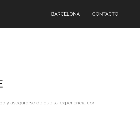
Barcelona
Contacto
BARCELONA
CONTACTO
E
ga y asegurarse de que su experiencia con